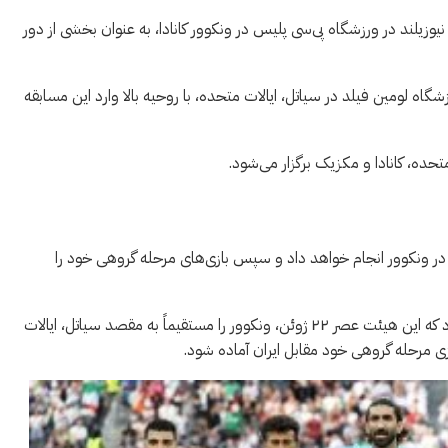
یلند در ورزشگاه پی‌سی پلیس در ونکوور کانادا، به عنوان بخشی از دور
 با تساوی ۱-۱ مقابل بلژیک در ورزشگاه لومین فیلد در سیاتل، ایالات متحده، با روحیه بالا وارد این مسابقه
متحده، کانادا و مکزیک برگزار می‌شود.
 در ونکوور انجام خواهد داد و سپس بازی‌های مرحله گروهی خود را
در همین زمینه، ابراهیم حسن، سرمربی تیم ملی مصر، فاش کرد که این هیئت عصر ۲۲ ژوئن، ونکوور را مستقیماً به مقصد سیاتل، ایالات
زی مرحله گروهی خود مقابل ایران آماده شود.