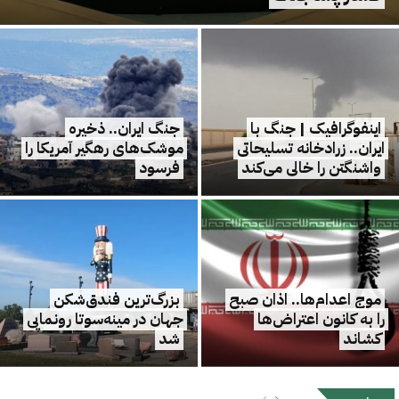
اینفوگرافیک | جنگ با
جنگ ایران.. ذخیره
ایران.. زرادخانه تسلیحاتی
موشک‌های رهگیر آمریکا را
واشنگتن را خالی می‌کند
فرسود
موج اعدام‌ها.. اذان صبح
بزرگ‌ترین فندق‌شکن
را به کانون اعتراض‌ها
جهان در مینه‌سوتا رونمایی
کشاند
شد