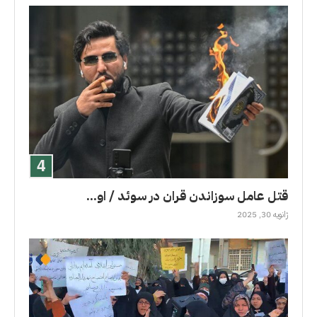
قتل عامل سوزاندن قران در سوئد / او...
ژانویه 30, 2025