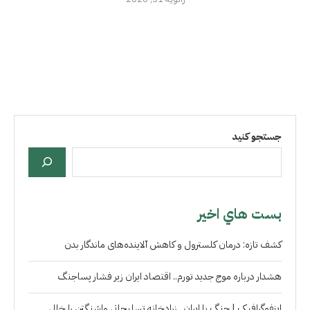
جستجو کنید
بست هاي اخير
کشف تازه: درمان کلسترول و کاهش آلاینده‌های ماندگار بدن
هشدار درباره موج جدید تورم.. اقتصاد ایران زیر فشار پساجنگ
اینفوگرافیک | جنگ با ایران.. زرادخانه تسلیحاتی واشنگتن را خالی