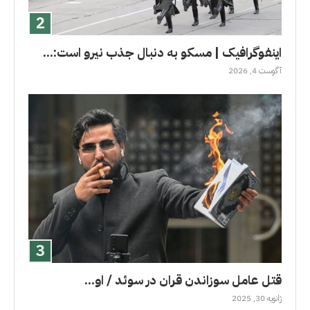
اینفوگرافیک | مسکو به دنبال جذب نیرو است:...
آگوست 4, 2026
قتل عامل سوزاندن قران در سوئد / او...
ژانویه 30, 2025