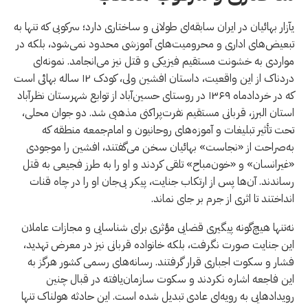
یآزار بهائیان در ایران سابقه‌ای طولانی و ساختاری دارد؛ سرکوبی که تنها به
تبعیض‌های اداری و محرومیت‌های آموزشی محدود نمی‌شود، بلکه در
مواردی به خشونت مستقیم فیزیکی و قتل نیز می‌انجامد. نمونه‌ای
دردناک از این واقعیت، داستان افشین ولی، کودک ۱۲ ساله بهائی است
که در خردادماه ۱۳۶۹ در روستای حسین‌آباد از توابع شهرستان نظرآباد
استان البرز، قربانی مستقیم نفرت‌پراکنی مذهبی شد. دو جوان محلی،
تحت تأثیر تبلیغات و آموزه‌های روحانیون و امام‌جمعه منطقه که
به‌صراحت از «نجاست» بهائیان سخن می‌گفتند، افشین را موجودی
«غیرانسان» و «خون‌مباح» تلقی کردند و او را به طرز فجیعی به قتل
رساندند. آن‌ها پس از ارتکاب جنایت، پیکر بی‌جان او را در چاه قنات
انداختند تا اثری از جرم بر جای نماند.
نه‌تنها هیچ‌گونه پیگیری قضایی مؤثری برای شناسایی و مجازات عاملان
این جنایت صورت نگرفت، بلکه خانواده قربانی نیز در معرض تهدید،
فشار و سکوت اجباری قرار گرفتند. رسانه‌های رسمی کشور هرگز به
این فاجعه اشاره نکردند و سکوت سازمان‌یافته در قبال چنین
رویدادهایی به رویه‌ای عادی تبدیل شده است. این حادثه هولناک تنها