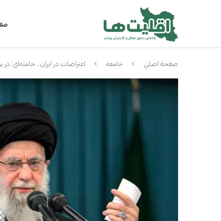
صفح
صفحة اصلي
جامعه
اعتراضات در ایران.. خامنه‌ای: در ب