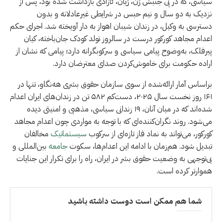
سیاسی، که در پی جنبش ژن، ژیان، ئازادی بازداشت شده بود، پس از
نزدیک به دو سال و نیم حبس در شرایطی غیرعادلانه و بدون
دسترسی به وکیل، در زندان شیبان اهواز به دار آویخته شد. اجرای حکم
اعدام مجاهد کورکور درست در سالروز تولد کودک جان‌باخته، کیان
پیرفلک، به‌وضوح پیامی سیاسی و سرکوبگرانه دارد؛ پیامی که نشان از
اراده حکومت برای خاموش‌کردن صدای معترضان دارد.
براساس آمار ارائه‌شده از سوی سازمان حقوق بشری هه‌نگاو، تنها در
۱۶۱ روز نخست سال ۲۰۲۵، دست‌کم ۵۸۲ تن در زندان‌های ايران اعدام
شده‌اند که در میان آنان، ۱۹ زندانی سیاسی، مذهبی و امنیتی دیده
می‌شود. روند نگران‌کننده‌ای که با توجه به مواردی چون اعدام مجاهد
کورکور، می‌تواند به نماد فاز تازه‌ای از سرکوب
سیستماتیک
مخالفان
تبدیل شود. هم‌زمان با ادامه این اعدام‌ها، سکوت
جامعه
بین‌المللی و
بی‌توجهی به وضعیت حقوق بشر در ایران، راه را برای تکرار این جنایات
هموارتر کرده است.
شما هم ممکن است دوست داشته باشید