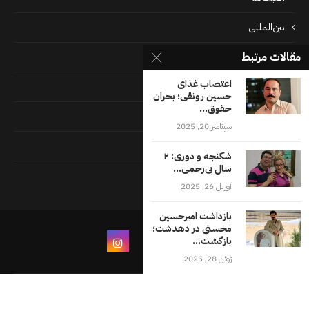
بین‌المللی
مقالات مرتبط
پرونده‌ها
اعتصاب غذای
جامعه
حسین رونقی؛ بحران
حقوق...
دسته بندی نشده
سپتامبر 20, 2025
فايل ها
شکنجه و دوری: ۲
سال بی‌رحمی...
فرهنگ
آوریل 26, 2025
بازداشت امیرحسین
محسنی در دهدشت؛
بازگشت...
ژوئن 28, 2025
درباره ما
شرایط و ضوابط استفاده از وب‌سایت اقلیت‌های
تماس با ما