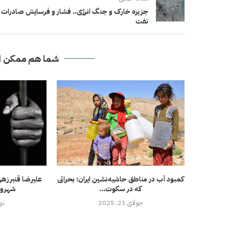
جزیره خارک و جنگ انرژی.. فشار و فرسایش صادرات
نفت
شما هم ممکن ا
کمبود آب در مناطق حاشیه‌نشین ایران؛ بحرانی
علیرضا قنبرزهی
که در سکوت...
شهروند
جولای 21, 2025
نوامب