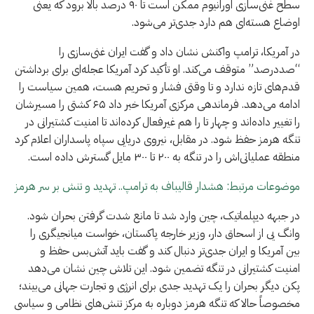
سطح غنی‌سازی اورانیوم ممکن است تا ۹۰ درصد بالا برود که یعنی
اوضاع هسته‌ای هم دارد جدی‌تر می‌شود.
در آمریکا، ترامپ واکنش نشان داد و گفت ایران غنی‌سازی را
“صددرصد” متوقف می‌کند. او تأکید کرد آمریکا عجله‌ای برای برداشتن
قدم‌های تازه ندارد و تا وقتی فشار و تحریم هست، همین سیاست را
ادامه می‌دهد. فرماندهی مرکزی آمریکا خبر داد ۶۵ کشتی را مسیرشان
را تغییر داده‌اند و چهار تا را هم غیرفعال کرده‌اند تا امنیت کشتیرانی در
تنگه هرمز حفظ شود. در مقابل، نیروی دریایی سپاه پاسداران اعلام کرد
منطقه عملیاتی‌اش را در تنگه به ۲۰۰ تا ۳۰۰ مایل گسترش داده است.
موضوعات مرتبط: هشدار قالیباف به ترامپ.. تهدید و تنش بر سر هرمز
در جبهه دیپلماتیک، چین وارد شد تا مانع شدت گرفتن بحران شود.
وانگ یی از اسحاق دار، وزیر خارجه پاکستان، خواست میانجیگری را
بین آمریکا و ایران جدی‌تر دنبال کند و گفت باید آتش‌بس حفظ و
امنیت کشتیرانی در تنگه تضمین شود. این تلاش چین نشان می‌دهد
پکن دیگر بحران را یک تهدید جدی برای انرژی و تجارت جهانی می‌بیند؛
مخصوصاً حالا که تنگه هرمز دوباره به مرکز تنش‌های نظامی و سیاسی