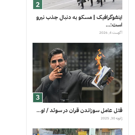
اینفوگرافیک | مسکو به دنبال جذب نیرو
است:...
آگوست 4, 2026
قتل عامل سوزاندن قران در سوئد / او...
ژانویه 30, 2025