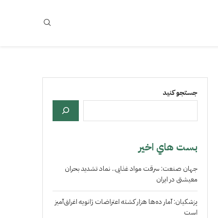
جستجو کنید
بست هاي اخير
جهان صنعت: سرقت مواد غذایی.. نماد تشدید بحران
معیشتی در ایران
پزشکیان: آمار ده‌ها هزار کشته اعتراضات ژانویه اغراق‌آمیز
است