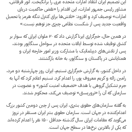
این تصمیم ایران انتقاد امارات متحده عربی را برانگیخت. انور قرقاش،
مشاور رئیس جمهور امارات، این اقدام را «نقض حاکمیت دریایی
امارات» توصیف کرد و افزود: «تلاش‌ها برای کنترل تنگه هرمز یا تحمیل
واقعیت جدید پس از شکست نظامی چیزی جز توهم نیست.»
در همین حال، خبرگزاری ایرنا گزارش داد که ۲۰ ملوان ایرانی که سوار بر
کشتی توقیف شده توسط ایالات متحده در سواحل سنگاپور بودند،
پس از تلاش‌های دیپلماتیک با مشارکت وزیر امور خارجه ایران و
همتایانش در پاکستان و سنگاپور، به خانه بازگشتند.
در داخل کشور، به گزارش خبرگزاری تسنیم، ایران روز چهارشنبه دو مرد،
رامین زاله و کریم معروف پور، را اعدام کرد. تسنیم اعلام کرد که آنها به
جرم تشکیل گروهی با هدف «تضعیف امنیت کشور» و عضویت در
سازمانی که آن را «تروریستی» توصیف می‌کند، محکوم شدند.
به گفته سازمان‌های حقوق بشری، ایران پس از چین دومین کشور بزرگ
اعدام‌کننده در جهان است. سازمان حقوق بشر ایران مستقر در نروژ
می‌گوید که مقامات ایرانی سال گذشته حداقل ۱۵۰۰ نفر را اعدام کرده‌اند
که یکی از بالاترین نرخ‌ها در سطح جهان است.