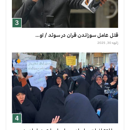
قتل عامل سوزاندن قران در سوئد / او...
ژانویه 30, 2025