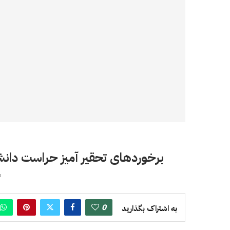
برخوردهاى تحقير آميز حراست دانشگ
می
0
به اشتراک بگذارید