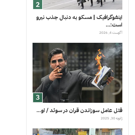
اینفوگرافیک | مسکو به دنبال جذب نیرو
است:...
آگوست 4, 2026
قتل عامل سوزاندن قران در سوئد / او...
ژانویه 30, 2025