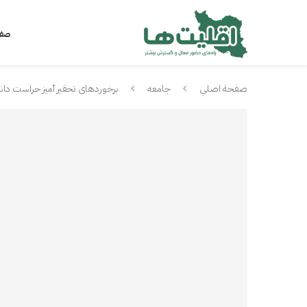
صفح
صفحة اصلي
جامعه
برخوردهاى تحقير آميز حراست دانش