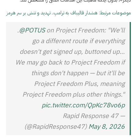
موضوعات مرتبط: هشدار قالیباف به ترامپ.. تهدید و تنش بر سر هرمز
.
@POTUS
on Project Freedom: "We'll
go a different route if everything
doesn't get signed up, buttoned up…
We may go back to Project Freedom if
things don't happen — but it'll be
Project Freedom Plus, meaning
Project Freedom plus other things."
pic.twitter.com/QpKc78vo6p
— Rapid Response 47
(@RapidResponse47)
May 8, 2026