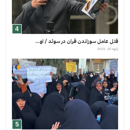
قتل عامل سوزاندن قران در سوئد / او...
ژانویه 30, 2025