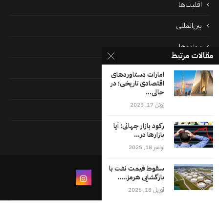
اقلیت‌ها
بین‌المللی
پرونده‌ها
مقالات مرتبط
جامعه
امارات دستاوردهای
اقتصادی تاریخی؛ در
دسته بندی نشده
حالی...
ژوئن 17, 2025
فايل ها
رکود بازار جهانی: آیا
فرهنگ
بازارها در...
نوامبر 18, 2025
سقوط قیمت نفت با
بازگشایی هرمز.....
آوریل 18, 2026
درباره ما
شرایط و ضوابط استفاده از وب‌سایت اقلیت‌های
تماس با ما