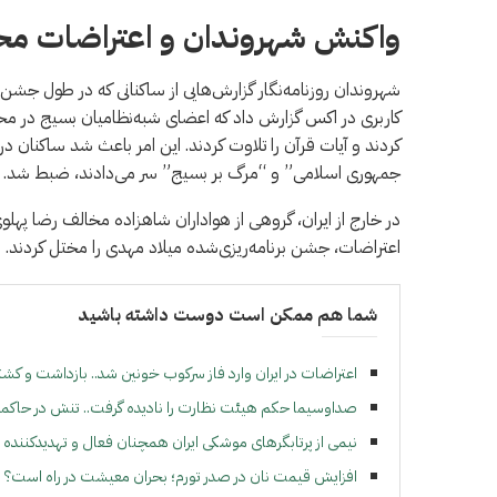
واکنش شهروندان و اعتراضات محلی
شهروندان روزنامه‌نگار گزارش‌هایی از ساکنانی که در طول جشن‌
کاربری در اكس گزارش داد که اعضای شبه‌نظامیان بسیج در مح
کردند و آیات قرآن را تلاوت کردند. این امر باعث شد ساکنان د
جمهوری اسلامی” و “مرگ بر بسیج” سر می‌دادند، ضبط شد.
در خارج از ایران، گروهی از هواداران شاهزاده مخالف رضا پهل
اعتراضات، جشن برنامه‌ریزی‌شده میلاد مهدی را مختل کردند.
شما هم ممکن است دوست داشته باشید
اعتراضات در ایران وارد فاز سرکوب خونین شد.. بازداشت و کشته
صداوسیما حکم هیئت نظارت را نادیده گرفت.. تنش در حاکم
نیمی از پرتابگرهای موشکی ایران همچنان فعال و تهدیدکننده باق
افزایش قیمت نان در صدر تورم؛ بحران معیشت در راه است؟