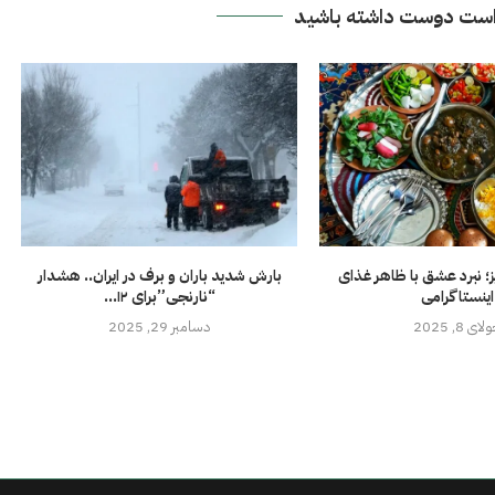
ست دوست داشته باشید
؛ نبرد عشق با ظاهر غذای
بارش شدید باران و برف در ایران.. هشدار
اینستاگرامی
“نارنجی”برای ۱۲...
ای 8, 2025
دسامبر 29, 2025