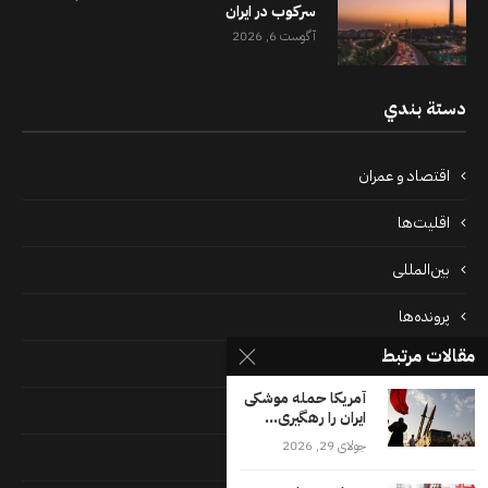
سرکوب در ایران
آگوست 6, 2026
دستة بندي
اقتصاد و عمران
اقلیت‌ها
بین‌المللی
پرونده‌ها
مقالات مرتبط
جامعه
آمریکا حمله موشکی
دسته بندی نشده
ایران را رهگیری...
جولای 29, 2026
فايل ها