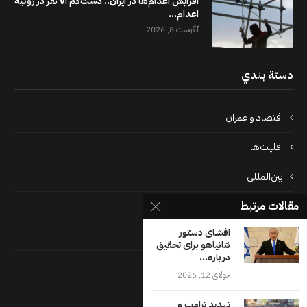
افزایش اعدام‌ها در ایران.. دست‌کم ۷۱ نفر در ژوئیه
اعدام...
آگوست 8, 2026
دستة بندي
اقتصاد و عمران
اقلیت‌ها
بین‌المللی
مقالات مرتبط
پرونده‌ها
افشای دستور
جامعه
نتانیاهو برای تحقیق
درباره...
دسته بندی نشده
جولای 12, 2026
فايل ها
تهدید ترامپ و