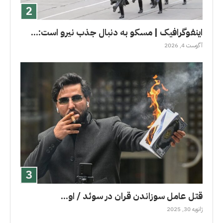
اینفوگرافیک | مسکو به دنبال جذب نیرو است:...
آگوست 4, 2026
قتل عامل سوزاندن قران در سوئد / او...
ژانویه 30, 2025