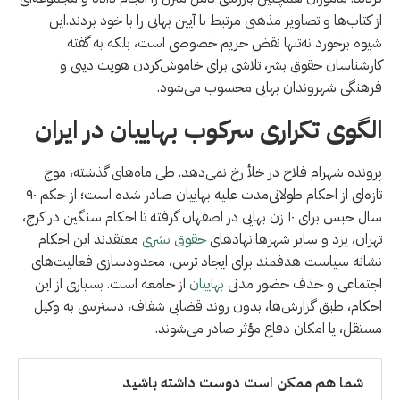
از کتاب‌ها و تصاویر مذهبی مرتبط با آیین بهایی را با خود بردند.این
شیوه برخورد نه‌تنها نقض حریم خصوصی است، بلکه به گفته
کارشناسان حقوق بشر، تلاشی برای خاموش‌کردن هویت دینی و
فرهنگی شهروندان بهایی محسوب می‌شود.
الگوی تکراری سرکوب بهاییان در ایران
پرونده شهرام فلاح در خلأ رخ نمی‌دهد. طی ماه‌های گذشته، موج
تازه‌ای از احکام طولانی‌مدت علیه بهاییان صادر شده است؛ از حکم ۹۰
سال حبس برای ۱۰ زن بهایی در اصفهان گرفته تا احکام سنگین در کرج،
تهران، یزد و سایر شهرها.نهادهای
حقوق بشری
معتقدند این احکام
نشانه سیاست هدفمند برای ایجاد ترس، محدودسازی فعالیت‌های
اجتماعی و حذف حضور مدنی
بهاییان
از جامعه است. بسیاری از این
احکام، طبق گزارش‌ها، بدون روند قضایی شفاف، دسترسی به وکیل
مستقل، یا امکان دفاع مؤثر صادر می‌شوند.
شما هم ممکن است دوست داشته باشید