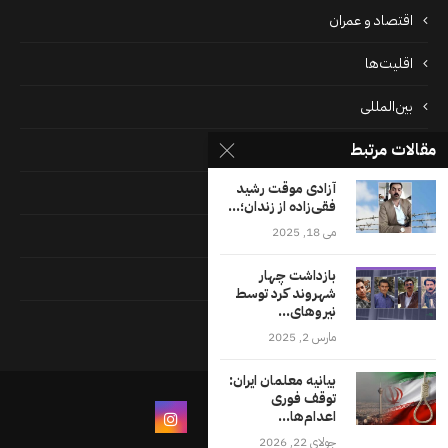
اقتصاد و عمران
اقلیت‌ها
بین‌المللی
مقالات مرتبط
پرونده‌ها
آزادی موقت رشید
جامعه
فقی‌زاده از زندان؛...
می 18, 2025
دسته بندی نشده
بازداشت چهار
فايل ها
شهروند كرد توسط
نیروهای...
فرهنگ
مارس 2, 2025
بیانیه معلمان ایران:
توقف فوری
اعدام‌ها...
جولای 22, 2026