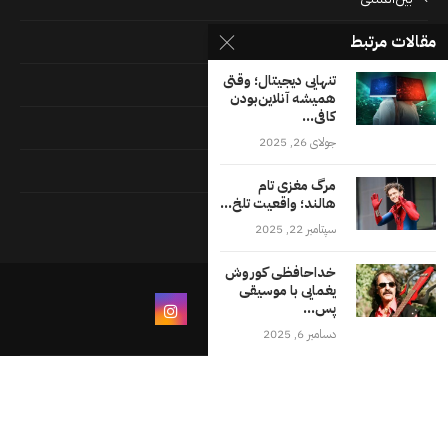
مقالات مرتبط
پرونده‌ها
تنهایی دیجیتال؛ وقتی
جامعه
همیشه آنلاین‌بودن
کافی...
دسته بندی نشده
جولای 26, 2025
فايل ها
مرگ مغزی تام
هالند؛ واقعیت تلخ...
فرهنگ
سپتامبر 22, 2025
خداحافظی کوروش
یغمایی با موسیقی
پس...
دسامبر 6, 2025
درباره ما
شرایط و ضوابط استفاده از وب‌سایت اقلیت‌های
تماس با ما
تمامی حقوق محفوظ است اقليات ها