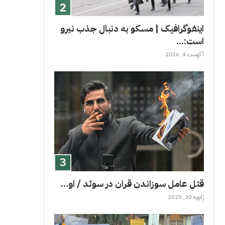
اینفوگرافیک | مسکو به دنبال جذب نیرو
است:...
آگوست 4, 2026
قتل عامل سوزاندن قران در سوئد / او...
ژانویه 30, 2025