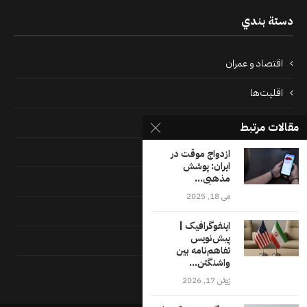
دستة بندي
اقتصاد و عمران
اقلیت‌ها
بین‌المللی
مقالات مرتبط
پرونده‌ها
ازدواج موقت در
ایران: پوشش
مذهبی...
جامعه
می 18, 2025
دسته بندی نشده
اینفوگرافیک |
پیش‌نویس
فايل ها
تفاهم‌نامه بین
واشنگتن...
فرهنگ
ژوئن 17, 2026