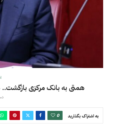
ا
همتی به بانک مرکزی بازگشت.. د
دسامب
0
به اشتراک بگذارید