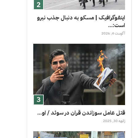
اینفوگرافیک | مسکو به دنبال جذب نیرو
است:...
آگوست 4, 2026
قتل عامل سوزاندن قران در سوئد / او...
ژانویه 30, 2025