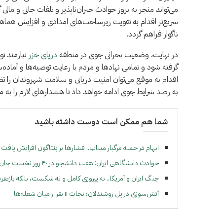
می‌تواند منجر به بروز حوادث جبران‌ناپذیر و تلفات جانی و ما
سریع‌تر اقدام به تقویت زیرساخت‌های امدادی و افزایش هماهنگی
ناگوار فراهم گردد.
در نهایت، وضعیت بحرانی جوی در منطقه
دریای خزر
نیازمند ت
گرفته شود و تمامی نهادها و مردم با رعایت توصیه‌ها و آماده‌سا
اقدام به موقع می‌توان امنیت دریایی و سلامت شهروندان را ت
به رصد شرایط جوی ادامه خواهد داد تا هشدارهای لازم را به م
شما هم ممکن است دوست داشته باشید
ابهام در حمله مرگبار میناب.. فشارها بر پنتاگون افزایش یافت
حوادث دانشگاهی ایران: هفت دانشجو در ۴۰ روز نخست جان باختند
جنگ ايران و آمريكا.. نه پيروزی كامل و نه شكست، بلكه بازتعر
آتش‌سوزی در پل روشندلان؛ نجات ۱۱ نفر از میان شعله‌ها