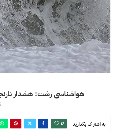
هواشناسی رشت: هشدار نارنجی
ژو
0
به اشتراک بگذارید