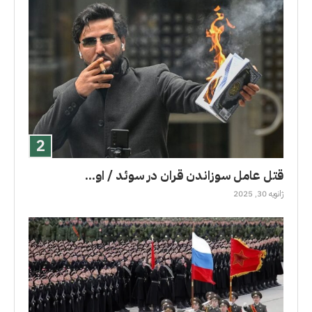
قتل عامل سوزاندن قران در سوئد / او...
ژانویه 30, 2025