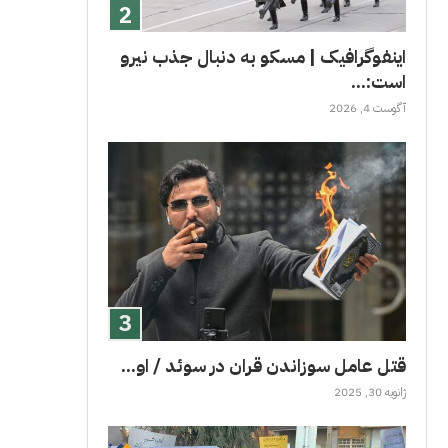
اینفوگرافیک | مسکو به دنبال جذب نیرو
است:...
آگوست 4, 2026
قتل عامل سوزاندن قران در سوئد / او...
ژانویه 30, 2025