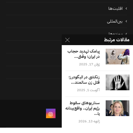
اقلیت‌ها
بین‌المللی
پرونده‌ها
مقالات مرتبط
جامعه
پیامک تهدید حجاب
در ایران؛ وقتی...
دسته بندی نشده
ژوئن 17, 2025
فايل ها
زنکشی در الیگودرز؛
قتل زن سالمند...
فرهنگ
آگوست 1, 2025
سناریوهای سقوط
رژیم ایران.. واقع‌بینانه
یا...
ژانویه 13, 2026