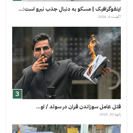
اینفوگرافیک | مسکو به دنبال جذب نیرو است:...
آگوست 4, 2026
قتل عامل سوزاندن قران در سوئد / او...
ژانویه 30, 2025