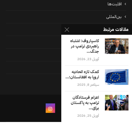
اقلیت‌ها
بین‌المللی
مقالات مرتبط
پرونده‌ها
کاسپاروف: اشتباه
جامعه
راهبردی ترامپ در
جنگ...
دسته بندی نشده
آوریل 23, 2026
فايل ها
کمک تازه اتحادیه
اروپا به افغانستان؛...
فرهنگ
سپتامبر 8, 2025
اعزام فرستادگان
ترامپ به پاکستان
برای...
آوریل 25, 2026
درباره ما
شرایط و ضوابط استفاده از وب‌سایت اقلیت‌های
تماس با ما