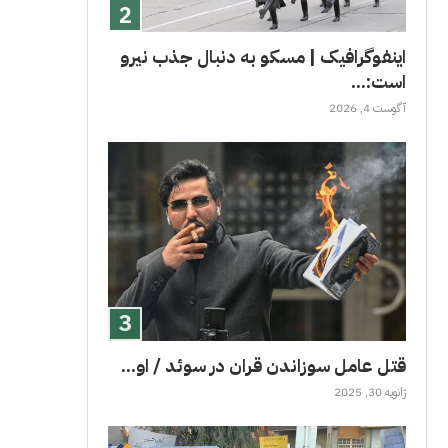
اینفوگرافیک | مسکو به دنبال جذب نیرو
است:...
آگوست 4, 2026
قتل عامل سوزاندن قران در سوئد / او...
ژانویه 30, 2025