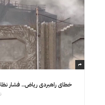
خطای راهبردی ریاض.. فشار نظام
ژان