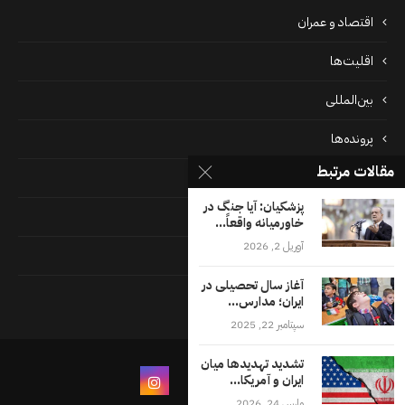
اقتصاد و عمران
اقلیت‌ها
بین‌المللی
پرونده‌ها
مقالات مرتبط
جامعه
پزشکیان: آیا جنگ در
دسته بندی نشده
خاورمیانه واقعاً...
آوریل 2, 2026
فايل ها
آغاز سال تحصیلی در
فرهنگ
ایران؛ مدارس...
سپتامبر 22, 2025
تشدید تهدیدها میان
ایران و آمریکا...
مارس 24, 2026