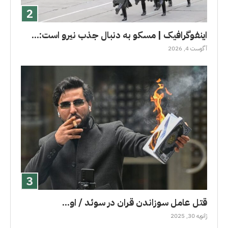
اینفوگرافیک | مسکو به دنبال جذب نیرو است:...
آگوست 4, 2026
قتل عامل سوزاندن قران در سوئد / او...
ژانویه 30, 2025