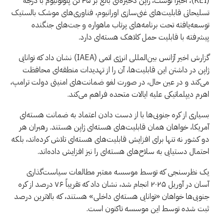
(KEI)، اخیراً نوشت، ژاپن ذخیره‌ای بالغ بر ۴۵ تن پلوتونیوم با درجه
تسلیحاتی قابلیت‌های غنی‌سازی اورانیوم، فناوری‌های موشک بالستیک
توسعه‌یافته تحت برنامه‌های پرتاب ماهواره و جت‌های جنگنده
پیشرفته با قابلیت حمل کلاهک هسته‌ای دارد.
گزارش اخیر آژانس بین‌المللی انرژی اتمی (IAEA) نشان داد که توانایی
ژاپن در داشتن این قابلیت‌ها، آن را از تهدیدات منطقه‌ای محافظت
می‌کند و در عین حال، در صورت لغو ضمانت‌های امنیتی دولت ترامپ،
اهرم دیپلماتیکی علیه ایالات متحده فراهم می‌کند.
بسیاری از کره جنوبی‌ها با از دست دادن اعتماد به ضمانت هسته‌ای
آمریکا، خواهان همان قابلیت‌های هسته‌ای ژاپن هستند. رهبران هر
دو کشور نه تنها برای افزایش قابلیت‌های هسته‌ای تلاش کرده‌اند، بلکه
احتمال دستیابی به سلاح‌های هسته‌ای را نیز افزایش داده‌اند.
یک نظرسنجی که توسط موسسه معتبر مطالعات سیاست‌گذاری
آسان در آوریل ۲۰۲۵ انجام شد، نشان داد که تقریباً ۷۶ درصد از کره
جنوبی‌ها خواهان «توانایی هسته‌ای داخلی» هستند، که بالاترین درصد
ثبت شده توسط این موسسه تاکنون است.