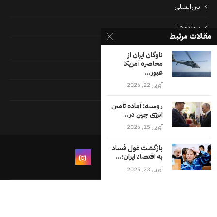
بین‌المللی
پرونده‌ها
مقالات مرتبط
جامعه
ناوگان ایران از
محاصره آمریکا
دسته بندی نشده
عبور...
آوریل 22, 2026
فايل ها
روسیه: آماده تأمین
فرهنگ
انرژی چین در...
آوریل 15, 2026
بازگشت غول فساد
به اقتصاد ايران؛...
آوریل 23, 2025
درباره ما
شرایط و ضوابط استفاده از وب‌سایت اقلیت‌های
تماس با ما
تمامی حقوق محفوظ است اقليات ها