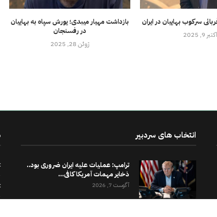
بانی سرکوب بهاییان در ایران
بازداشت مهیار میبدی؛ یورش سپاه به بهاییان
در رفسنجان
کتبر 9, 2025
ژوئن 28, 2025
انتخاب های سردبیر
د
ترامپ: عملیات علیه ایران ضروری بود..
ذخایر مهمات آمریکا کافی...
آگوست 7, 2026