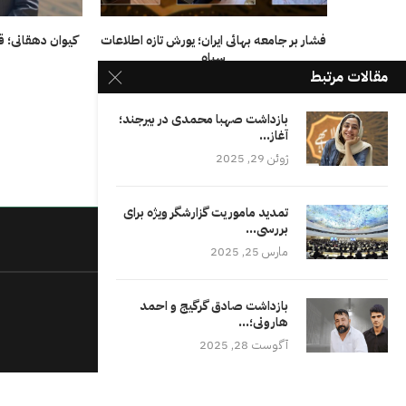
فشار بر جامعه بهائی ایران؛ یورش تازه اطلاعات
کیوان دهقانی؛ قر
سپاه
ا
مقالات مرتبط
آگوست 22, 2025
بازداشت صهبا محمدی در بیرجند؛
آغاز...
ژوئن 29, 2025
تمدید ماموریت گزارشگر ویژه برای
بررسی...
درباره ما
مارس 25, 2025
بازداشت صادق گرگیج و احمد
هارونی؛...
آگوست 28, 2025