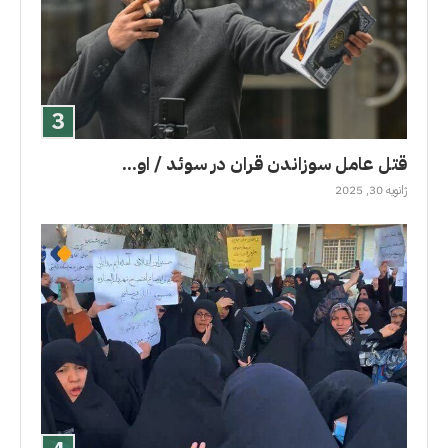
قتل عامل سوزاندن قران در سوئد / او...
ژانویه 30, 2025