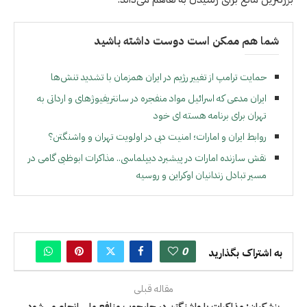
شما هم ممکن است دوست داشته باشید
حمایت ترامپ از تغییر رژیم در ایران همزمان با تشدید تنش‌ها
ايران مدعى كه اسرائیل مواد منفجره در سانتریفیوژهاى و ارداتى به
تهران براى برنامه هسته اى خود
روابط ایران و امارات؛ امنیت دبی در اولویت تهران و واشنگتن؟
نقش سازنده امارات در پیشبرد دیپلماسی.. مذاکرات ابوظبی گامی در
مسیر تبادل زندانیان اوکراین و روسیه
0
به اشتراک بگذارید
مقاله قبلی
پزشکیان: مذاکرات با واشنگتن در چارچوب منافع ملی انجام می‌شود