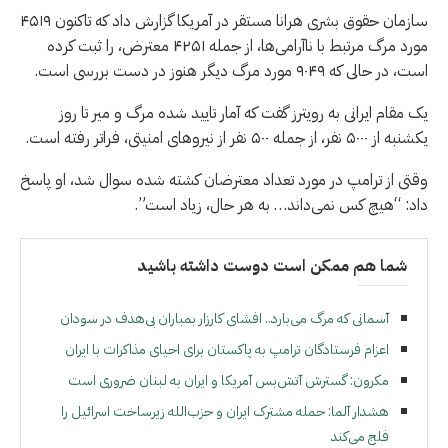
سازمان حقوق بشری هرانا مستقر در آمریکا گزارش داد که تاکنون ۴۵۱۹
مورد مرگ مرتبط با ناآرامی‌ها، از جمله ۴۲۵۱ معترض، را ثبت کرده
است، در حالی که ۹۰۴۹ مورد مرگ دیگر هنوز در دست بررسی است.
یک مقام ایرانی به رویترز گفت که آمار تایید شده مرگ و میر تا روز
یکشنبه از ۵۰۰۰ نفر، از جمله ۵۰۰ نفر از نیروهای امنیتی، فراتر رفته است.
وقتی از ترامپ در مورد تعداد معترضان کشته شده سوال شد، او پاسخ
داد: “هیچ کس نمی‌داند… به هر حال، زیاد است”.
شما هم ممکن است دوست داشته باشید
آسمانی که مرگ می‌بارد.. افشای کارزار بمباران بی‌هدف در سودان
اعزام فرستادگان ترامپ به پاکستان برای احیای مذاکرات با ایران
مکرون: گسترش آتش‌بس آمریکا و ایران به لبنان ضروری است
هشدار آلما: حمله مشترک ایران و حزب‌الله زیرساخت اسرائیل را
فلج می‌کند