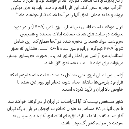
از سر بگیرد، ایالات متحده دوباره اقدام خواهد کرد و اظهار داشت:
“اگر آنها دوباره سعی کنند این کار را انجام دهند، باید به جای دیگری
بروند و ما به همان راحتی آنها را در آنجا هدف قرار خواهیم داد.”
ایران موظف است آژانس بین‌المللی انرژی اتمی (IAEA) را در مورد
تحولات در سایت‌های هدف حملات ایالات متحده و همچنین
سرنوشت مواد هسته‌ای ذخیره شده در آنجا مطلع کند. این شامل
تقریباً ۴۴۰.۹ کیلوگرم اورانیوم غنی شده تا ۶۰٪ است، مقداری که طبق
استانداردهای آژانس بین‌المللی انرژی اتمی، در صورت غنی‌سازی بیشتر،
می‌تواند برای تولید تا ۱۰ بمب هسته‌ای کافی باشد.
آژانس بین‌المللی انرژی اتمی حداقل به مدت هفت ماه، علیرغم اینکه
قرار بود بازرسی‌ها ماهانه انجام شود، ذخایر اورانیوم غنی شده با
خلوص بالا ایران را تأیید نکرده است.
هنوز مشخص نیست که آیا اعتراضات در ایران از سر گرفته خواهد شد
یا خیر. آنها در ۲۸ دسامبر به عنوان تظاهرات کوچکی در بازار بزرگ تهران
آغاز شدند که در ابتدا با نارضایتی‌های اقتصادی آغاز شد و سپس به
سرعت در سراسر کشور گسترش یافت.