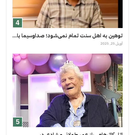
توهین به اهل سنت تمام نمی‌شود؛ صداوسیما با...
آوریل 25, 2025
اتل کاترهام.. راز عمر طولانى و شادی در...