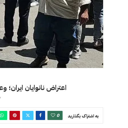
اعتراض نانوایان ایران؛ وع
می
0
به اشتراک بگذارید