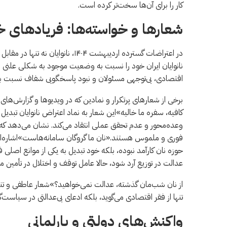
کار را برای آن‌ها سخت‌تر کرده است.
شعارها و خواسته‌ها: فریادهای خی
در اعتراضات گسترده اردیبهشت ۱۴۰۴، 
نانوایان ایران خود را نسبت به وضعیت موجود به شکلی علنی و
اقتصادی، بی‌توجهی مسئولان و نبود پاسخگویی شفاف نسبت به
برخی از شعارهای پرتکرار و نمادین که در ویدیوها و گزارش‌ه
کافیه، سفره ما خالیه»این شعار به نماد اعتراض نانوایان تبد
وعده‌محور و عدم تحقق عملی انتقاد می‌کند. نشان می‌دهد که ن
فوری و ملموس هستند.«نان ما گروگان سامانه‌هاست»اشاره‌ای صر
حوزه نان کارآمد نبوده، بلکه خود تبدیل به یکی از موانع اصلی ف
عدالت در توزیع آرد شود، حالا عامل توقف و اختلال در تأمین 
از نان شب‌مان گذشته، عدالت نمی‌خواهید؟»شعار عاطفی و تند ک
تنها از فقر اقتصادی می‌گوید، بلکه ادعای بی‌عدالتی در سیاست‌گذ
واکنش‌های دولتی و پارلمانی