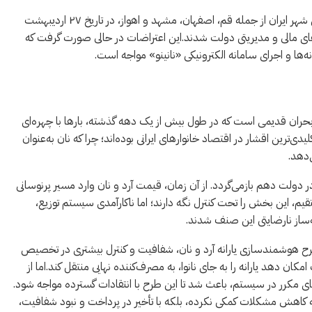
در حرکتی بی‌سابقه، گروه‌هایی از اعتراض نانوایان ایران در چندین شهر ایران از جمله قم، اصفهان، مشهد و اهواز، در تاریخ ۲۷ اردیبهشت
‌های مالی و مدیریتی دولت شدند.این اعتراضات در حالی صورت گرفت که
ه‌ها و اجرای سامانه الکترونیکی «نانینو» مواجه است.
بهشت ۱۴۰۴ تازه‌ترین فصل از یک بحران قدیمی است که در طول بیش از یک دهه گذشته، بارها با چهره‌ای
ترین اقشار در اقتصاد خانوارهای ایرانی بوده‌اند؛ چرا که نان به‌عنوان
دهد.
دولت دهم بازمی‌گردد. از آن زمان، قیمت آرد و نان وارد مسیر پرنوسانی
یم، این بخش را تحت کنترل نگه دارند؛ اما ناکارآمدی سیستم توزیع،
ساز نارضایتی این صنف شدند.
طرح هوشمندسازی یارانه آرد و نان، شفافیت و کنترل بیشتری در تخصیص
امکان دهد یارانه را به جای نانوا، به مصرف‌کننده نهایی منتقل کند.اما از
ی مکرر در سیستم، باعث شد تا این طرح با انتقادات گسترده مواجه شود.
ها به کاهش مشکلات کمکی نکرده، بلکه با تأخیر در پرداخت و نبود شفافیت،