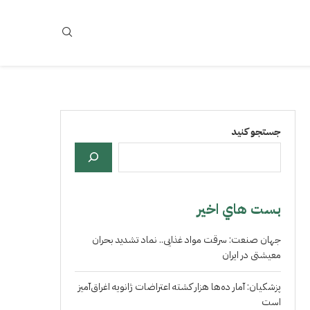
جستجو کنید
بست هاي اخير
جهان صنعت: سرقت مواد غذایی.. نماد تشدید بحران
معیشتی در ایران
پزشکیان: آمار ده‌ها هزار کشته اعتراضات ژانویه اغراق‌آمیز
است