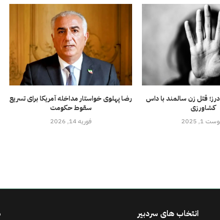
درز؛ قتل زن سالمند با داس
رضا پهلوی خواستار مداخله آمریکا برای تسریع
کشاورزی
سقوط حکومت
ت 1, 2025
فوریه 14, 2026
انتخاب های سردبیر
د