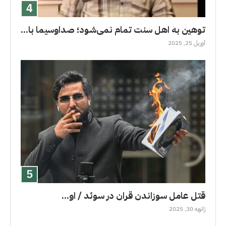
توهین به اهل سنت تمام نمی‌شود؛ صداوسیما با...
آوریل 25, 2025
قتل عامل سوزاندن قران در سوئد / او...
ژانویه 30, 2025