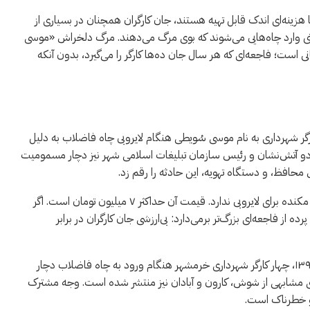
 هزینه‌ای اندک قابل تهیه هستند، جان کارگران همچنان در بسیاری از
منی وارد چاه‌هایی می‌شوند که بوی مرگ می‌دهند. مرگ دلخراش «موسی
نی است؛ فاجعه‌ای که هر سال جان ده‌ها کارگر را می‌گیرد، بدون آنکه
۱ در رامشیر رخ داد، یک کارگر شهرداری به نام موسی سُویطی هنگام لایروبی چاه فاضلاب به دلیل
دو آتش‌نشان و رئیس سازمان تبلیغات اسلامی شهر نیز دچار مسمومیت
حافظ، و دستگاه تهویه، این حادثه را رقم زد.
یکی از شهروندان رامشیر می‌گوید: «شهرداری حتی یک دستگاه مکنده برای لایروبی ندارد. قیمت آن حداکثر ۷ میلیون تومان است. اگر
ز فاجعه‌ای بزرگ‌تر برمی‌دارد: بی‌ارزشی جان کارگران در برابر
حادثه رامشیر اولین نبوده و آخرین هم نخواهد بود. در سال ۱۳۹۵، چهار کارگر شهرداری خرمشهر هنگام ورود به چاه فاضلاب دچار
ای مشابهی از شوش، کارون و آبادان نیز منتشر شده است. وجه مشترک
و خطرناک است.