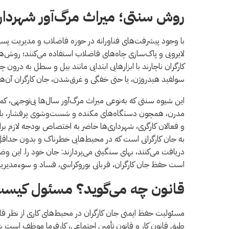
روش سنتی؛ میراث مرگ‌آور شهردار
با وجود پیشرفت‌های فناورانه در حوزه فاضلاب و مدیریت پسما
لایروبی و پاک‌سازی چاه‌های فاضلاب استفاده می‌کنند؛ روش‌های
کارگران ناچارند با ابزارهایی ابتدایی مانند بیل و سطل به درو
سولفید هیدروژن، یا حتی خفگی و غرق‌شدن، جان کارگران آن‌ها ر
این شیوه سنتی که به‌نوعی میراث مرگ‌آور سال‌ها بی‌توجهی، کم
مدرن، همچون دستگاه‌های مکنده و شست‌وشوی پرفشار، با هزین
و فعالان کارگری، شهرداری‌ها حاضر به اختصاص بودجه لازم ب
به جان کارگرانی است که در محیط‌هایی خطرناک و بدون حداقل تج
دریافت می‌کنند، بهای سنگینی می‌پردازند: جان خود را. این وض
است حفظ جان کارگران، قربانی بوروکراسی، فساد و سوء‌مدیر
قانون چه می‌گوید؟ مسئول کیس
مسئولیت حفظ ایمنی جان کارگران در محیط‌های کاری از نظر قانو
طبق قانون کار و قانون تأمین اجتماعی، کارفرما موظف است شرا