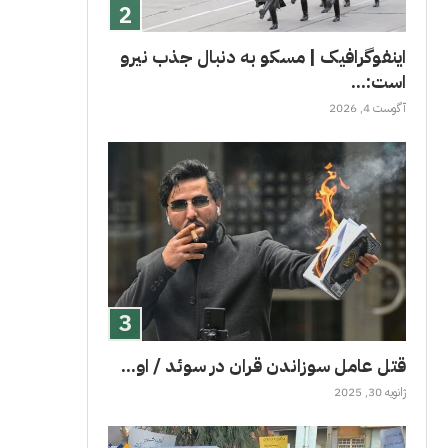
اینفوگرافیک | مسکو به دنبال جذب نیرو
است:...
آگوست 4, 2026
قتل عامل سوزاندن قران در سوئد / او...
ژانویه 30, 2025