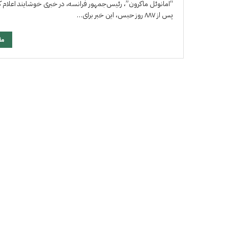
“امانوئل ماکرون”، رئیس‌جمهور فرانسه، در خبری خوشایند اعلام کرد
پس از ۸۸۷ روز حبس، این خبر برای…
مق