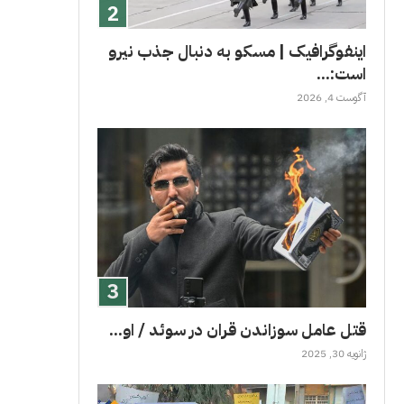
اینفوگرافیک | مسکو به دنبال جذب نیرو
است:...
آگوست 4, 2026
قتل عامل سوزاندن قران در سوئد / او...
ژانویه 30, 2025