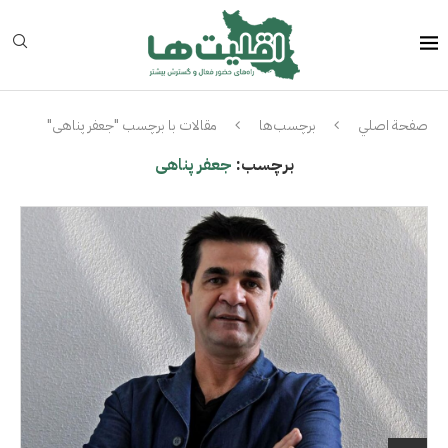
صفحة اصلي
برچسب‌ها
مقالات با برچسب "جعفر پناهی"
برچسب:
جعفر پناهی