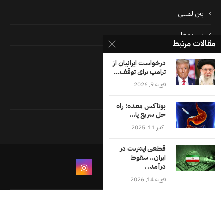
بین‌المللی
پرونده‌ها
مقالات مرتبط
جامعه
درخواست ایرانیان از
ترامپ برای توقف...
دسته بندی نشده
فوریه 9, 2026
فايل ها
بوتاکس معده: راه
حل سریع یا...
فرهنگ
اکتبر 11, 2025
قطعی اینترنت در
ایران.. سقوط
درآمد...
فوریه 14, 2026
درباره ما
شرایط و ضوابط استفاده از وب‌سایت اقلیت‌های
تماس با ما