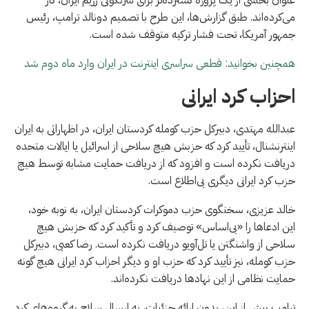
می‌کرده‌اند. طبق گزارش‌ها، این طرح با تصمیم دونالد ترامپ، رئیس
جمهور آمریکا، تحت فشار ترکیه متوقف شده است.
همچنین بخوانید: قطعی سراسری اینترنت در ایران وارد ماه دوم شد
احزاب کرد ایرانی
عبدالله مهتدی، دبیرکل حزب کومله کردستان ایران، در اظهاراتی به ایران
اینترنشنال، تأیید کرد که حزبش هیچ سلاحی از اسرائیل یا ایالات متحده
دریافت نکرده است و افزود که از دریافت حمایت مشابه توسط هیچ
حزب کرد ایرانی دیگری بی‌اطلاع است.
خالد عزیزی، سخنگوی حزب دموکرات کردستان ایران، به نوبه خود،
این ادعاها را «بی‌اساس» توصیف کرد و تأکید کرد که حزبش هیچ
سلاحی از واشنگتن یا تل‌آویو دریافت نکرده است. رضا کعبی، دبیرکل
حزب کومله، نیز تأیید کرد که حزب او و دیگر احزاب کرد ایرانی هیچ گونه
حمایت نظامی از این نهادها دریافت نکرده‌اند.
ترامپ پیش از این، بدون ارائه جزئیات، به ارسال سلاح به گروه‌های کرد