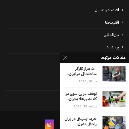
اقتصاد و عمران
اقلیت‌ها
بین‌المللی
پرونده‌ها
مقالات مرتبط
جامعه
۵۰۰ هزار کارگر
دسته بندی نشده
ساختمانی در ایران...
می 10, 2025
فايل ها
توقف بنزین سوپر در
فرهنگ
کلانشهرها؛ بحران...
سپتامبر 28, 2025
خرید اینترنتی در ایران؛
راحتی مدرن...