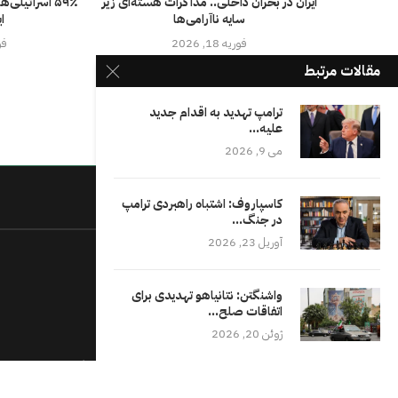
ایران در بحران داخلی.. مذاکرات هسته‌ای زیر
۵۹٪ اسرائیلی
سایه ناآرامی‌ها
ا
فوریه 18, 2026
فوری
مقالات مرتبط
ترامپ تهدید به اقدام جدید
علیه...
می 9, 2026
کاسپاروف: اشتباه راهبردی ترامپ
درباره ما
در جنگ...
آوریل 23, 2026
واشنگتن: نتانیاهو تهدیدی برای
اتفاقات صلح...
ژوئن 20, 2026
جایی که صداها به هم می‌رسند، داستان‌ها رشد می‌کنند و جامعه از
طریق گفت‌وگوی باز و ارتباطات معنادار رشد می‌کند.