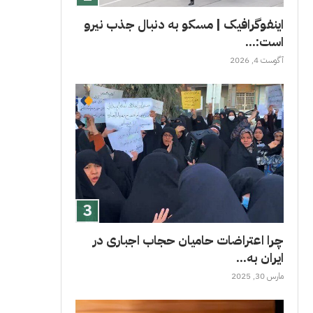
اینفوگرافیک | مسکو به دنبال جذب نیرو
است:...
آگوست 4, 2026
چرا اعتراضات حامیان حجاب اجباری در
ایران به...
مارس 30, 2025