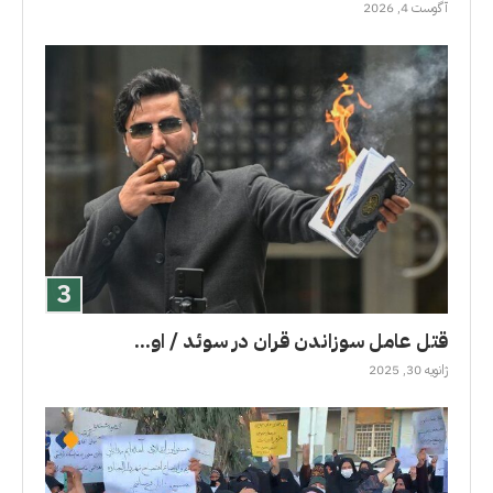
آگوست 4, 2026
قتل عامل سوزاندن قران در سوئد / او...
ژانویه 30, 2025