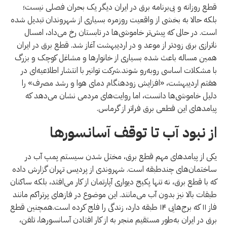
قطع روزانه و بی‌برنامه برق در ایران دیگر یک بحران فصلی نیست؛
بلکه حالا به بخشی از واقعیت روزمره بسیاری از شهروندان تبدیل شده
است. در حالی که پیش‌تر خاموشی‌ها در تابستان رخ می‌داد، امسال
ناترازی برق زودتر از موعد و در اردیبهشت آغاز شد. قطع برق در ایران
همین مساله باعث شده بسیاری از خانوارها و مشاغل کوچک و بزرگ
با مشکلات اساسی روبه‌رو شوند.شرکت توانیر با انتشار اطلاعیه‌ای در
هفتم اردیبهشت، «افزایش زودهنگام دمای هوا و رشد مصرف» را
دلیل خاموشی‌ها دانست، اما روایت‌های مردمی نشان می‌دهد که
پیامدهای این قطعی برق فراتر از گرماس.
از نبود آب تا توقف آسانسورها
یکی از پیامدهای مهم قطع برق، مختل شدن سیستم پمپ آب در
ساختمان‌های چندطبقه است. شهروندی از پردیس تهران گزارش داده
که با قطع برق، نه تنها پکیج دیواری آپارتمان از کار می‌افتد، بلکه ساکنان
طبقات بالا نیز بدون آب می‌مانند. این موضوع در فازهای پرتراکم مانند
فاز ۱۱ که برج‌هایی ۱۴ طبقه دارد، زندگی را فلج کرده است.همچنین قطع
برق در ایران به‌طور مستقیم منجر به از کار افتادن آسانسورها، تلفن،