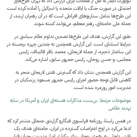
نیویورک تایمز به نقل از مقامات ایرانی گزارش داد که تهران طرح‌های
احتمالی در صورت جنگ با ایالات متحده یا اسرائیل را آماده کرده است.
این طرح‌ها شامل سناریوهای افراطی است که در آن رهبران ارشد، از
جمله علی خامنه‌ای، رهبر معظم، می‌توانند کشته شوند.
طبق این گزارش، هدف این طرح‌ها تضمین تداوم نظام سیاسی در
شرایط استثنایی است. این گزارش همچنین به چندین چهره برجسته در
این ساختار ذخیره، از جمله لاریجانی، محمد باقر قالیباف، رئیس
مجلس، و حسن روحانی، رئیس جمهور سابق، اشاره می‌کند.
این گزارش همچنین نشان داد که گسترش نقش لاریجانی منجر به
کاهش قابل توجه حضور اجرایی رئیس جمهور مسعود پزشکیان در
مدیریت امور روزمره شده است.
موضوعات مرتبط: بن‌بست مذاکرات هسته‌ای ایران و آمریکا در سایه
تهدید نظامی
در همین راستا، روزنامه فرانسوی فیگارو گزارشی جنجالی منتشر کرد که
ادعا می‌کرد در اوج اعتراضات گسترده در ایران، خامنه‌ای هدف یک
تلاش داخلی به رهبری روحانی برای برکناری او از مدیریت بحران قرار