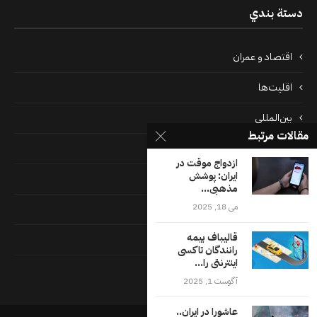
دستة بندي
اقتصاد و عمران
اقلیت‌ها
بین‌المللی
مقالات مرتبط
پرونده‌ها
ازدواج موقت در
ایران: پوشش
جامعه
مذهبی...
می 18, 2025
دسته بندی نشده
قالیباف بیمه
فايل ها
رانندگان تاکسی
اینترنتی را...
فرهنگ
آگوست 1, 2025
عاشورا در ایران..