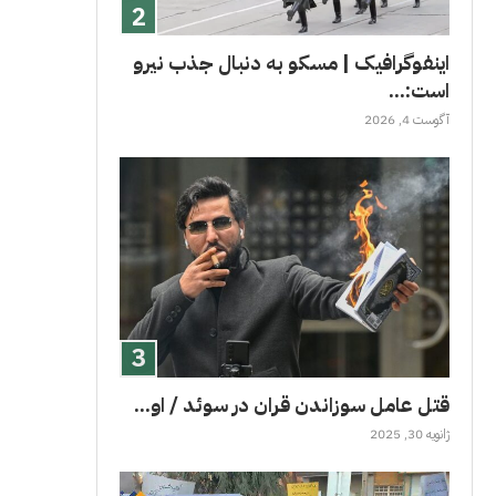
اینفوگرافیک | مسکو به دنبال جذب نیرو
است:...
آگوست 4, 2026
قتل عامل سوزاندن قران در سوئد / او...
ژانویه 30, 2025